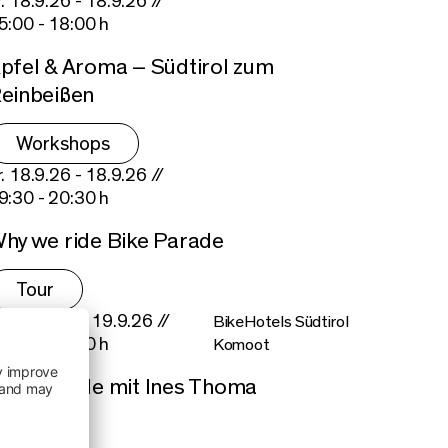
r. 18.9.26 - 18.9.26 //
5:00 - 18:00 h
pfel & Aroma – Südtirol zum
einbeißen
Workshops
r. 18.9.26 - 18.9.26 //
9:30 - 20:30 h
hy we ride Bike Parade
Tour
a. 19.9.26 - 19.9.26 //
BikeHotels Südtirol
9:00 - 12:00 h
Komoot
offee Ride mit Ines Thoma
Tour