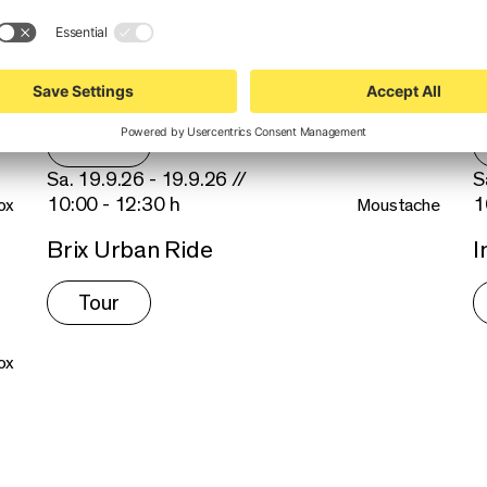
Sa. 19.9.26 - 19.9.26 //
S
09:30 - 12:00 h
1
ox
Moustache
Plose E-MTB Ride Out mit Nakidaii
S
Tour
Sa. 19.9.26 - 19.9.26 //
S
10:00 - 12:30 h
1
ox
Moustache
Brix Urban Ride
I
Tour
ox