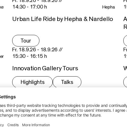
Fr. 18.9.26 - 18.9.26 //
F
14:30 - 17:00 h
1
ke
Hepha
Urban Life Ride by Hepha & Nardello
A
R
Tour
Fr. 18.9.26 - 18.9.26 //
F
15:30 - 16:15 h
1
er
Innovation Gallery Tours
W
Highlights
Talks
Sa. 19.9.26 - 19.9.26 //
S
09:00 - 18:00 h
0
ke
Kids Parcours
C
Kids